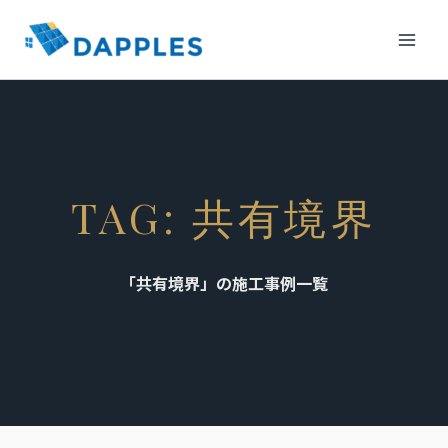
内
容
を
ス
キ
ッ
プ
TAG: 共有境界
「共有境界」の施工事例一覧